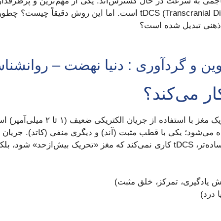
اجمی به سرعت در حال گسترش‌اند. یکی از مهم‌ترین و پرطرفدارت
فراجمجمه‌ای یا همان tDCS (Transcranial Direct Current Stimulation) ا
 ذهنی تبدیل شده است؟
وین و گردآوری : دنیا نهضت – روانشنا
 می‌شود؛ یکی با قطب مثبت (آند) و دیگری منفی (کاتد). جریان ا
باعث تغییر در فعالیت نورون‌ها می‌شود. به زبان ساده‌تر، tDCS کاری نمی‌کند که مغ
ش یادگیری، تمرکز، خلق مثبت)
درد)