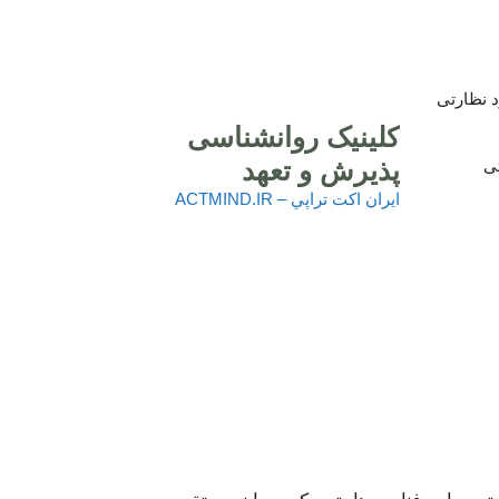
 نظارتی
کلینیک روانشناسی
پذیرش و تعهد
تی
ايران اكت تراپي – ACTMIND.IR