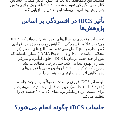
هستند. این ناهماهنگی باعث می‌شود افکار منفی، احساس
گناه و بی‌انگیزگی تقویت شوند. tDCS با تحریک ملایم بخش
چپ پیش‌پیشانی، می‌تواند این تعادل را بازیابی کند.
تأثیر tDCS در افسردگی بر اساس
پژوهش‌ها
تحقیقات متعددی در سال‌های اخیر نشان داده‌اند که tDCS
می‌تواند علائم افسردگی را کاهش دهد، به‌ویژه در افرادی
که به دارو پاسخ کامل نمی‌دهند. متاآنالیزهای معتبر (در
مجلاتی مانند Nature و JAMA Psychiatry) نشان داده‌اند که
پس از چند هفته درمان با tDCS، خلق، انگیزه و تمرکز
بیماران بهبود پیدا می‌کند. حتی برخی مطالعات نشان
داده‌اند که ترکیب tDCS با روان‌درمانی یا تمرین‌های
ذهن‌آگاهی اثرات پایدارتری به همراه دارد.
البته، اثر tDCS فوری نیست؛ معمولاً پس از چند جلسه
(حدود ۸ تا ۱۰ جلسه) تغییرات قابل توجه دیده می‌شود، و
برای تثبیت اثر، درمانگر برنامه‌ای ۱۵ تا ۲۰ جلسه‌ای را
تنظیم می‌کند.
جلسات tDCS چگونه انجام می‌شود؟