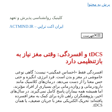
پرش به محتوا
کلینیک روانشناسی پذیرش و تعهد
ايران اكت تراپي – ACTMIND.IR
فهرست
tDCS و افسردگی: وقتی مغز نیاز به
بازتنظیمی دارد
افسردگی فقط «احساس غمگینی» نیست؛ گاهی نوعی
خاموشی در مغز و بدن است. فرد انرژی، انگیزه و حتی
حس معنا را از دست می‌دهد. درمان‌های کلاسیک مانند
دارودرمانی و روان‌درمانی برای بسیاری از افراد مؤثرند،
اما همیشه همه بیماران پاسخ کامل نمی‌گیرند. در سال‌های
اخیر، پژوهشگران راهی تازه برای کمک به مغز افسرده
یافته‌اند: تحریک الکتریکی مغز با جریان ضعیف، یا همان
tDCS.