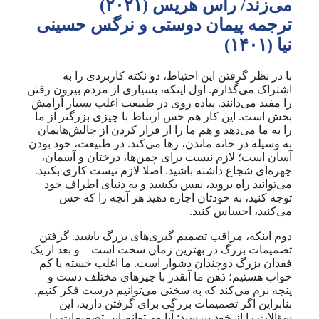
می‌زند/ راس هریس (۲۰۲۱)
ترجمه پیمان دوستی و نرگس حسینی
نیا (۱۴۰۱)
با در نظر گرفتن این احتیاط، دو نکته کاربردی را به
اشتراک می‌گذارم. اول اینکه، بسیاری از مردم بیرون رفتن
را مفید می‌دانند. پیاده روی در طبیعت اغلب بسیار آرامش
بخش است. این کار هم حس ارتباط با چیزی بزرگتر از ما
را به ما می‌دهد و هم ما را از فرار کردن از چالش‌هایمان
به وسیله در خانه ماندن، رها می‌کند. در طبیعت، خود بودن
آسان است؛ لازم نیست برای چمن‌ها، درختان و آسمان،
چهره‌ای شجاع داشته باشید. اصلا لازم نیست کاری بکنید.
می‌توانید راه بروید، نفس بکشید و به دنیای اطراف خود
توجه کنید، به خودتان اجازه دهید هر آنچه را که حس
می‌کنید، احساس کنید.
دوم اینکه، مراقب تصمیم گیری‌های بزرگ باشید. گرفتن
تصمیمات بزرگ در بهترین زمان سخت است– و بعد از یک
فقدان بزرگ دوچندان دشوار است. ما اغلب خسته یا کم
خواب هستیم؛ ذهن ما آنقدر با چیزهای مختلف دست و
پنجه نرم می‌کند که به سختی می‌توانیم درست فکر کنیم.
بنابراین اگر تصمیمات بزرگی برای گرفتن دارید، این
سؤالات را از خود بپرسید: آیا می‌توانم این تصمیمات را