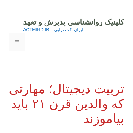
رش
ه
حتوا
کلینیک روانشناسی پذیرش و تعهد
ايران اكت تراپي – ACTMIND.IR
فهرست
تربیت دیجیتال؛ مهارتی
که والدین قرن ۲۱ باید
بیاموزند