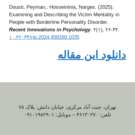
Dousti, Peyman., Hosseininia, Narges. (2025).
Examining and Describing the Victim Mentality in
People with Borderline Personality Disorder.
Recent Innovations in Psychology
. ۲(۱), ۲۶-۳۲.
۱۰.۲۲۰۳۴/rip.2024.459160.1035
دانلود این مقاله
تهران، جنت آباد مرکزی، خیابان دانش، پلاک ۷۸
تلفن: ۴۶۱۳۰۲۷۰ – موبایل: ۰۹۱۰۱۹۸۲۹۰۱